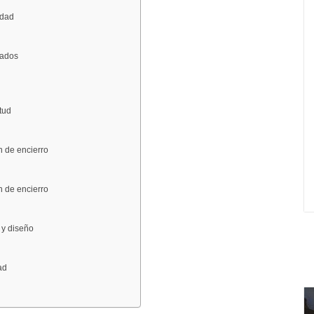
idad
zados
tud
n de encierro
n de encierro
 y diseño
ad