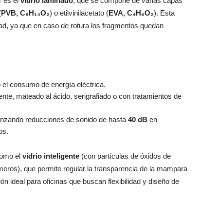
r es el
vidrio laminado
, que se compone de varias capas
(
PVB, C₈H₁₄O₂
) o etilvinilacetato (
EVA, C₄H₆O₂
). Esta
dad, ya que en caso de rotura los fragmentos quedan
o el consumo de energía eléctrica.
nte, mateado al ácido, serigrafiado o con tratamientos de
canzando reducciones de sonido de hasta
40 dB
en
os.
como el
vidrio inteligente
(con partículas de óxidos de
ímeros), que permite regular la transparencia de la mampara
ón ideal para oficinas que buscan flexibilidad y diseño de