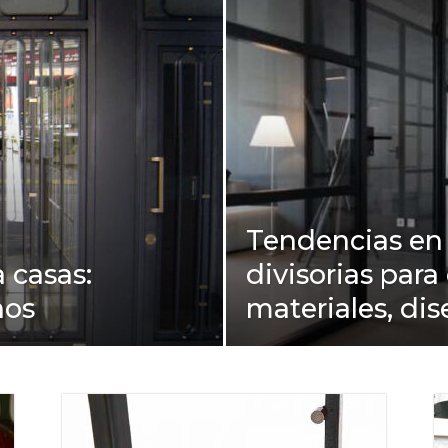
Tendencias e
 casas:
divisorias para 
ños
materiales, dis