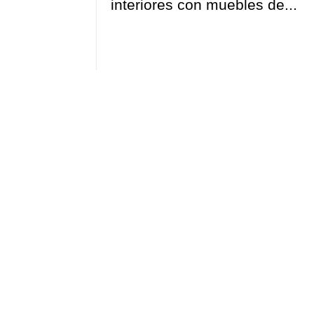
interiores con muebles de...
¿Q
En
R
tran
inte
part
¿Qui