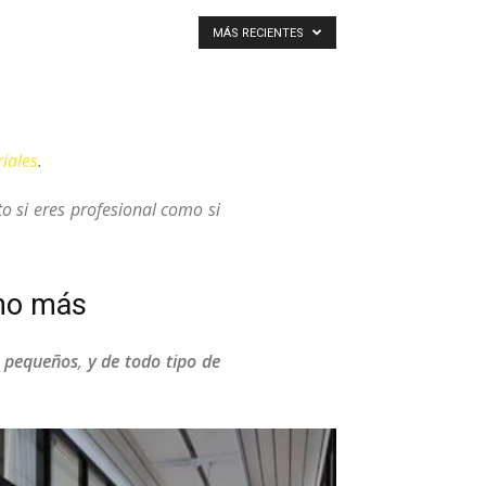
MÁS RECIENTES
iales
.
to si eres profesional como si
cho más
s pequeños
,
y de todo tipo de